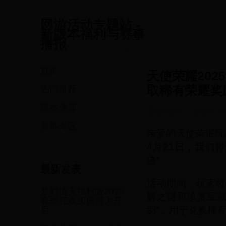
网游活动专题站 -
新版本福利与赛事
播报
首页
天使荣耀20
取稀有荣耀奖
热门推荐
版本速递
赛事专区
·
2025-0
赛事专区
亲爱的天使荣耀玩
4月21日，我们
迹”。
最新发表
活动期间，玩家将
梦幻情天福利版2025
解之谜和珍贵宝藏
春季狂欢庆典盛大开
羽”，用于兑换稀
启