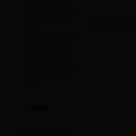
2025年4月18日全球
玩家共同参与的围剿
外星客大型跨服竞技
超级兵王2025
活动
集换英雄2025
热血武魂2025年春季
跨服争霸赛盛大开
启，巅峰对决等你来
战！
《魔法之巅》2025春
季魔法争霸赛：巅峰
对决，赢取终极魔法
宝藏！
友情链接
Copyright © 2022 网游活动