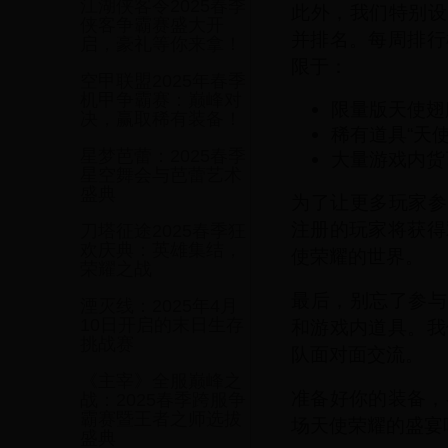
江湖侠客令2025春季
此外，我们特别设
侠客争霸赛盛大开
并排名。每周排行
启，豪礼等你来拿！
限于：
空甲联盟2025年春季
机甲争霸赛：巅峰对
限量版天使翅
决，赢取稀有装备！
稀有道具“天使
星梦芭蕾：2025春季
大量游戏内货
星空舞会与芭蕾艺术
盛典
为了让更多玩家参
注册的玩家将获得
刀塔征途2025春季狂
欢庆典：英雄集结，
使荣耀的世界。
荣耀之战
最后，别忘了参与
湮灭线：2025年4月
10日开启的末日生存
和游戏内道具。我
挑战赛
队面对面交流。
《主宰》全服巅峰之
准备好你的装备，
战：2025春季跨服争
霸赛暨王者之师选拔
场天使荣耀的盛宴
盛典