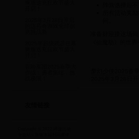
爽服送充狂欢节盛大
阵营选择后不
开启！
所有活动奖励
间。
2025年3月28日开启
的达芬奇游戏全球创
意挑战赛
准备好迎接这场仙
《仙魔劫》的世界
2025年超级武器狂暴
爽服送充狂欢节盛大
开启！
冒险军团2025春季大
梦幻少侠2025
作战：勇者集结，挑
2025年3月28
战极限！
友情链接
Copyright © 2022 网游活动
专题站 - 新版本福利与赛事