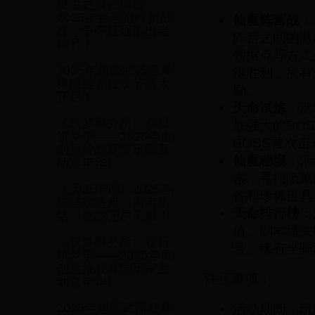
重生之最强输出：
2025年春季巅峰挑战
仙魔阵营战
：
赛，争夺最强输出者
阵营之间的激
称号！
领据点等方式
2025年超级武器狂暴
得胜利，所有
爽服送充狂欢节盛大
励。
开启！
天命试炼
：活
《筑梦事务所：春日
战强大的BO
筑梦季——2025年度
BOSS首次
创意挑战赛暨玩家互
仙魔秘境
：活
动嘉年华》
索，寻找隐藏
《天威传说》2025春
备和珍稀道具
季狂欢盛典：勇者集
天命排行榜
：
结，挑战无尽天威！
值、副本通关
《筑梦事务所：春日
号、稀有坐骑
筑梦季——2025年度
创意挑战赛暨玩家互
注意事项：
动嘉年华》
活动期间，玩
2025年超级武器狂暴