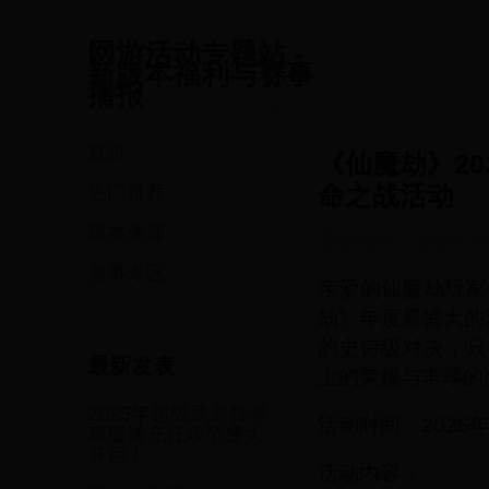
网游活动专题站 -
新版本福利与赛事
播报
首页
《仙魔劫》20
命之战活动
热门推荐
版本速递
赛事专区
·
2025-0
赛事专区
亲爱的仙魔劫玩家
劫》年度最盛大的
的史诗级对决，只
最新发表
上的荣耀与丰厚的
2025年超级武器狂暴
活动时间：2025年3
爽服送充狂欢节盛大
开启！
活动内容：