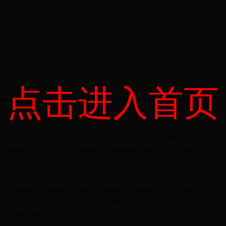
1CC的外观设计时尚、简约，采用了华硕一贯的精致工艺，使得整机的质感得到了
备了一块高清显示屏，色彩表现力强，无论是观看视频还是进行图片处理，都能获
点击进入首页
CC的机身轻薄，重量适中，方便携带，适合需要经常外出办公或旅行的用户。
对合理，性能与价格之间达到了较好的平衡。对于预算有限的消费者来说，这是一
，华硕作为知名品牌，在售后服务方面也有很好的保障，让您无后顾之忧。
面向主流市场的笔记本电脑，凭借其出色的性能、优雅的设计和合理的价格，赢得
是性能、设计还是价值，华硕Y481CC都展现出了较强的竞争力。如果您正在
，华硕Y481CC将是一个不错的选择。