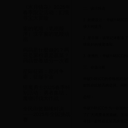
《水月镜花》2025年
二、设计特点
春季限定活动：幻境
寻宝大冒险
1. 外观设计：华硕Y48
很大的提升。
窗的笔顺（笔画顺
序）汉字窗的笔顺动
2. 显示屏：该笔记本配
画
得良好的视觉体验。
蒟蒻是什麼做的？蒟
蒻是澱粉還是蔬菜？
3. 便携性：华硕Y481
蒟蒻營養成分一次看
三、价值分析
星际征霸：星河争
霸，征服宇宙
华硕Y481CC的价格相
款性价比较高的选择。同时
猎魔勇士2025春季特
别活动：勇者集结，
总结：
魔物讨伐大作战
华硕Y481CC作为一款
全民街篮巅峰对决
——2025年全国挑战
了广大消费者的青睐。无论
赛
寻找一款性价比较高的笔记本