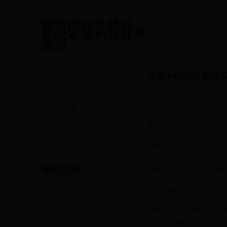
网游活动专题站 -
新版本福利与赛事
播报
首页
华硕Y481CC笔
热门推荐
赛事专区
·
2026-02-08 11:
版本速递
导读 华硕Y481CC作
赛事专区
赢得了广大消费者的关注。本
华硕Y481CC作为一款
了广大消费者的关注。本文
最新发表
了解这款笔记本的特点和优
一、性能表现
电池为什么要分这么
多型号？是只有单
华硕Y481CC在性能方
数，没有双数号吗？
_手机网易网
部件均能满足日常办公、娱