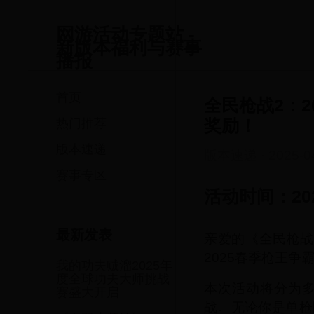
网游活动专题站 -
新版本福利与赛事
播报
首页
全民枪战2：
奖励！
热门推荐
版本速递
版本速递
·
2025-0
赛事专区
活动时间：202
最新发表
亲爱的《全民枪战
2025春季枪王争
我的功夫贼溜2025年
度全球功夫大师挑战
本次活动将分为
赛盛大开启
战。无论你是单枪