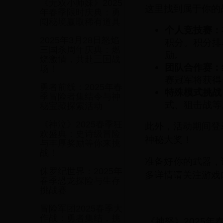
《无双小师妹》2025
这里找到属于你的
年春季限时庆典：勇
闯秘境赢取稀有道具
个人竞技赛：
2025年3月28日怒焰
积分。积分排
三国杀周年庆典：燃
励。
烧激情，共赴三国战
团队合作赛：
场！
赛冠军将获得
勇者前线：2025年春
特殊模式挑战
季冒险者集结令与神
式、狙击战等
秘宝藏探索活动
《神泣》2025春季狂
此外，活动期间登
欢盛典：史诗级冒险
神秘大奖！
与丰厚奖励等你来挑
战！
准备好你的武器，
侏罗纪世界：2025年
多详情请关注游戏
春季恐龙探险与生存
挑战赛
冒险军团2025春季大
作战：勇者集结，挑
《神怒》2025