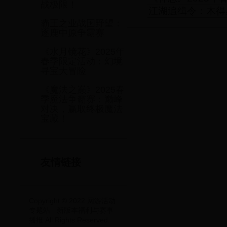
战极限！
江湖追缉令：木得
霸王之业战国野望：
逐鹿中原争霸赛
《水月镜花》2025年
春季限定活动：幻境
寻宝大冒险
《魔法之巅》2025春
季魔法争霸赛：巅峰
对决，赢取终极魔法
宝藏！
友情链接
Copyright © 2022 网游活动
专题站 - 新版本福利与赛事
播报 All Rights Reserved.