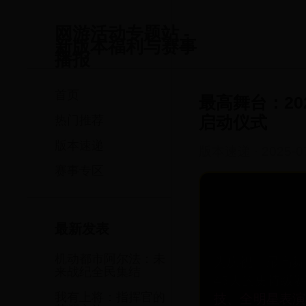
网游活动专题站 -
新版本福利与赛事
播报
首页
最高舞台：2
启动仪式
热门推荐
版本速递
版本速递
·
2025-0
赛事专区
最新发表
机动都市阿尔法：未
为庆祝《最高舞
来战纪全民集结
45天的史诗级
我有上将：指挥官的
技、全明星表演