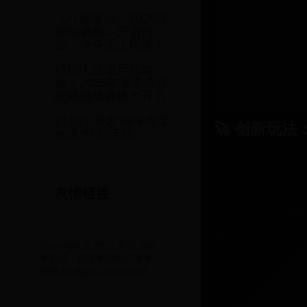
累计登录可领
《斗破修仙》2025年
色卡×3
修仙盛典：开启仙
途，争夺无上机缘！
🎉 幸运观众：
植物大战僵尸战略
赛事直播期间
版：2025年夏季全球
战略挑战赛盛大开启
幻想江湖之“端午寻宝
🚀 创新玩法
奇谭”特别活动
1:1还原东京
实时动态评分系
友情链接
定胜负，
新增「AI裁判
能力！
Copyright © 2022 网游活动
专题站 - 新版本福利与赛事
播报 All Rights Reserved.