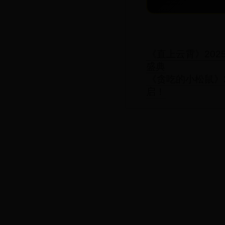
《直上云霄》20
盛典
《贪吃的小松鼠》
启！