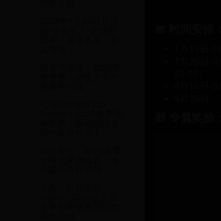
荣耀之旅
具突破性的狂欢
2025年4月26日开启
📅 时间安排
的“小心兽人”全球挑
战赛：勇者无畏，兽
7月17日
人退散！
7月25日-
创造与魔法：2025年
23:00）
春季魔法创意大赛与
8月16日
资源争夺战
8月25日：
代号Onmyoji Idol
Project：2025春季偶
🎁 专属奖励
像祭典，赢取限定皮
肤与豪华礼包！
决胜奇兵：2025春季
🏆 冠军队伍
全球玩家挑战赛，争
✨定制冠军皮
夺最强奇兵称号！
💵 10万美
方舟：生存进化
🛫 全球电竞
online - 2025远古霸
主争霸赛暨夏日狂欢
🎯 参与奖励：
盛典活动