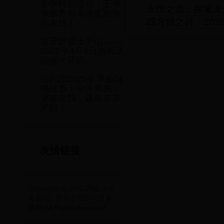
春季特别活动：王爷
永恒之源：探索未
争霸赛与丰厚奖励等
四方域之诗：20
你来战！
遮天斩道士下山——
2025年4月9日游戏活
动盛大开启
劲跑团2025春季极限
挑战赛：全民奔跑，
突破自我，赢取丰厚
奖励！
友情链接
Copyright © 2022 网游活动
专题站 - 新版本福利与赛事
播报 All Rights Reserved.