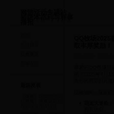
网游活动专题站 -
新版本福利与赛事
播报
首页
QQ牧场20
取丰厚奖励！
热门推荐
版本速递
版本速递
·
2025-0
赛事专区
亲爱的QQ牧场玩
吗？2025年4
与你的萌宠们共度
最新发表
活动期间，玩家们
《傲魂》2025春季狂
欢盛典：跨服争霸赛
萌宠大冒险：
与稀有道具大放送
和装饰品。