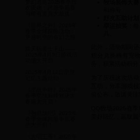
牧场装饰大赛
梦幻逍遥2025春季狂
欢庆典：跨服争霸赛
和称号。
与稀有道具大放送
好友互助计划
幸运抽奖：
每
《世界之外》2025年
春季全球探险活动：
具。
穿越时空的奇幻之旅
此外，活动期间还
遮天斩道士下山——
2025年4月9日游戏活
积分兑换稀有宠
动盛大开启
务，积累活动积分
2025年4月12日星座
为了庆祝这次活动
记忆主题活动
互动，分享游戏技
《空战争锋》2025年
前公布，敬请关注
春季空战巅峰对决大
赛盛大开启！
QQ牧场2025
《创世战纪》2025年
美好回忆，赢取属
春季全球跨服争霸赛
盛大开启！
《大明王爷》2025年