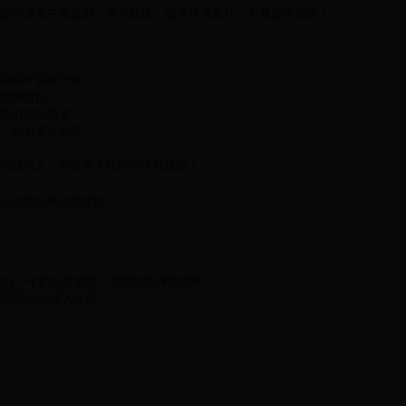
还可享受三重福利：首充双倍、新手任务豪礼、专属新手英雄！
双战神”首次登场
超值折扣
助力轻松通关
，助力重返巅峰
的战场上，书写属于我们的传奇篇章！
公告或登录游戏体验！
欢盛典：守护之力觉醒，英雄集结再战巅峰
元探险活动盛大开启