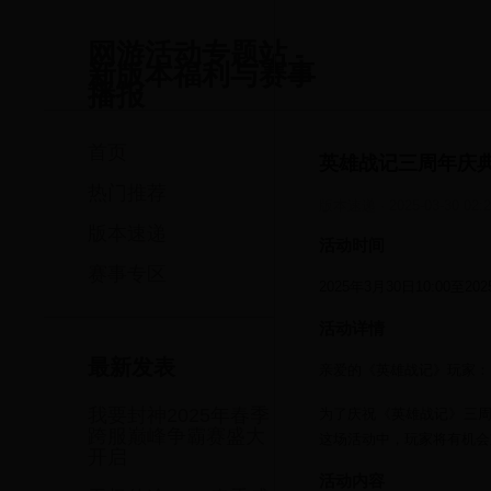
网游活动专题站 -
新版本福利与赛事
播报
首页
英雄战记三周年庆
热门推荐
版本速递
·
2025-03-30 02:
版本速递
活动时间
赛事专区
2025年3月30日10:00至202
活动详情
最新发表
亲爱的《英雄战记》玩家：
我要封神2025年春季
为了庆祝《英雄战记》三周
跨服巅峰争霸赛盛大
这场活动中，玩家将有机会
开启
活动内容