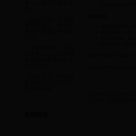
典——沧月之巅争霸
活动期间新玩家注册
赛
活动亮点
《战途王者》2025春
季荣耀之战：巅峰对
全新英雄“周年庆-无
决与丰厚奖励等你来
限定皮肤永久上架，
挑战！
组队玩法升级，好友
老玩家回归专属奖励
《筑梦事务所：春日
筑梦季——2025年度
让我们一起在《英雄战记》
创意挑战赛暨玩家互
动嘉年华》
更多活动详情请关注游戏内
《蔚蓝月下》2025春
季盛典：月下探险与
宝藏争夺战
超能守护者2025春季狂
次元幻境：2025春季跨次
友情链接