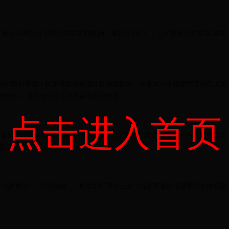
天登录游戏即可领取周年庆签到奖励。累计签到7天，更可获得限定英雄“周年
试炼”限时开放！玩家可组建最强阵容挑战副本，每通关一个难度即可获得大量
雄碎片。达到指定排名还可赢取额外奖励！
点击进入首页
请好友组队参与“英雄集结”玩法。队伍人数越多，奖励越丰厚！组队完成指定
队奖励！
“光辉骑士”、“烈焰战姬”、“冰霜之翼”限时上架！玩家可通过活动积分兑换或直