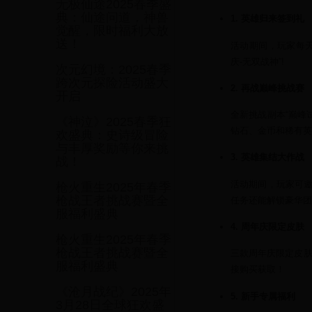
无极仙途2025春季盛
典：仙途问道，神兽
1. 英雄归来签到礼
觉醒，限时福利大放
送！
活动期间，玩家每
庆-无双战神”!
次元幻境：2025春季
跨次元探险活动盛大
2. 再战巅峰挑战赛
开启
全新挑战副本“巅峰
《神泣》2025春季狂
钻石、金币和稀有英
欢盛典：史诗级冒险
与丰厚奖励等你来挑
3. 英雄集结大作战
战！
活动期间，玩家可邀
枪火重生2025年春季
枪战王者挑战赛暨全
任务还能解锁豪华团
服福利盛典
4. 周年庆限定皮肤
枪火重生2025年春季
枪战王者挑战赛暨全
三款周年庆限定皮肤
服福利盛典
接购买获取！
《沧月战纪》2025年
5. 新手专属福利
3月28日全球狂欢盛