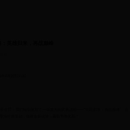
典：英雄归来，再战巅峰
26:12
5年4月9日24:00
年生日，我们特别策划了一场盛大的庆典活动——“英雄归来，再战巅峰”。在
重温经典英雄，体验全新玩法，赢取丰厚奖励！