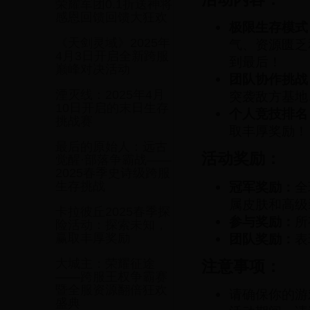
荣耀军团0.1折送神将
感恩回馈回馈大狂欢
极限生存模式
《天剑灵域》2025年
气、资源匮乏
4月3日开启全新跨服
到最后！
巅峰对决活动
团队协作挑战
湮灭线：2025年4月
突袭敌方基地
10日开启的末日生存
个人竞技排名
挑战赛
取丰厚奖励！
最后的原始人：远古
活动奖励：
觉醒·部落争霸战——
2025春季史诗级跨服
冠军奖励：
全
生存挑战
属皮肤和高级
卡拉彼丘2025春季探
参与奖励：
所
险活动：探索未知，
团队奖励：
表
赢取丰厚奖励
大城主：荣耀征途
注意事项：
——跨服王权争霸赛
暨全服资源翻倍狂欢
请确保你的游
盛典