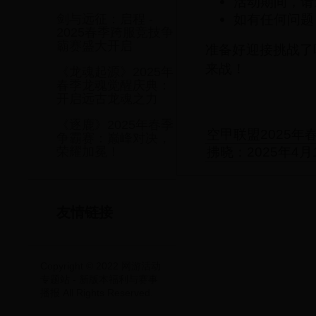
活动期间，请
如有任何问题
剑与远征：启程 -
2025春季跨服竞技争
霸赛盛大开启
准备好迎接挑战了
来战！
《龙魂起源》2025年
春季龙魂觉醒庆典：
开启远古龙魂之力
《逐鹿》2025年春季
空甲联盟2025
争霸赛：巅峰对决，
拂晓：2025年4
荣耀加冕！
友情链接
Copyright © 2022 网游活动
专题站 - 新版本福利与赛事
播报 All Rights Reserved.