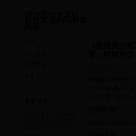
网游活动专题站 -
新版本福利与赛事
播报
首页
《绝境突击者
畏，绝境重生
热门推荐
版本速递
热门推荐
·
2025-0
赛事专区
亲爱的《绝境突击
吗？2025年4月
限挑战赛，这是一
最新发表
活动时间：
武圣关云长：2025年
4月10日开启的传奇
2025年4月10日 00
挑战与丰厚奖励活动
活动内容：