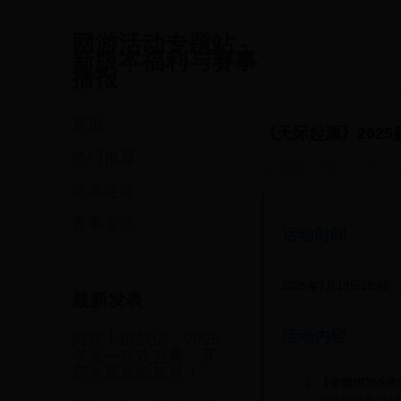
网游活动专题站 -
新版本福利与赛事
播报
首页
《天际起源》202
热门推荐
热门推荐
·
2025-07-19 15:
版本速递
赛事专区
活动时间
2025年7月19日10:00 -
最新发表
活动内容
阿尔卡纳战记：2025
年五一狂欢盛典，开
启全新冒险篇章！
【全服BOSS
活动期间每日
14