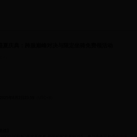
5盛夏庆典：跨服巅峰对决与限定坐骑免费领活动
46:47
 2025年8月2日23:59
（UTC+8）
攻坚战】
:00/20:00
刷新
"苍穹吞噬者·厄瑞波斯"
世界BOSS，参与击杀可获得
传说级