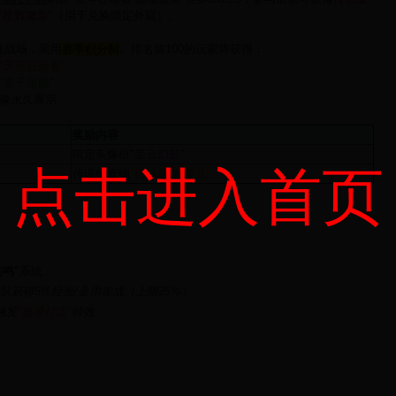
"星辉徽章"
（用于兑换限定外观）。
特殊战场，采用
赛季积分制
。排名前100的玩家将获得：
"天际征服者"
"量子星舰"
像永久展示
奖励内容
限定头像框
"星云幻影"
点击进入首页
传说级宠物
"机械幼龙·零式"
共鸣"
系统：
全队获得5%经验/金币加成（上限25%）
触发
"超维打击"
特效