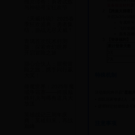
维京传奇：勇者试炼
装备锻造材料
及
与神秘寻宝狂欢节
【跨服天梯赛】
开启3v3/5v5
《天威传说》2025春
专属称号
季狂欢盛典：勇者集
飞行坐骑
结，挑战无尽天威！
服务器雕
【登录福利】
青璃首次技术封测
累计登录天数
版：探索奇幻世界，
开启冒险之旅
3天
7天
甜心合伙人：甜蜜冒
险之旅，携手同行赢
特殊机制
大奖！
修魔世界：2025年魔
域争霸赛——跨服巅
活动期间将开启
"星能
峰对决与稀有道具大
• 组队玩家每多1人，
放送
• 使用特定技能组合可
英雄战记三周年庆
典：英雄归来，再战
注意事项
巅峰