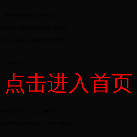
区，选择"未来都市"主题进行建设。
在游戏内完成至少5座标志性建筑的建造。
日期前提交自己的城市建造方案和设计理念。
创，不得抄袭。
点击进入首页
未来科技感，同时兼具美观性和功能性。
观度（40%）、功能性（30%）、创意性（20%）、可持续性（10%）。
参赛作品进行投票，占总分的50%。
专家组成的评审团进行评分，占总分的50%。