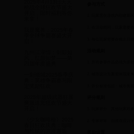
2025年4月13日天天
参与方式
枪战全球狂欢节盛大
开启，限时福利等你
1. 玩家需在游戏内创建新
来拿！
2. 在活动期间，玩家需要
我是魔兽：2025年春
季全球争霸赛盛大开
3. 每位玩家需要在截止
启！
活动规则
九州江湖情：剑影如
风，红颜如梦——第
1. 所有参赛作品必须为原
四届年度盛典
2. 城市设计方案需体现
一剑倾城2025春季庆
典：英雄争霸赛与限
定奖励狂欢
3. 评分标准包括：城市美
2025年超级武器狂暴
评分规则
爽服送充狂欢节盛大
开启！
1. 玩家评分：其他玩家对
《少女咖啡枪》2025
2. 专家评审：由游戏设计
春日狂欢庆典：咖啡
与枪械的浪漫邂逅
奖励设置