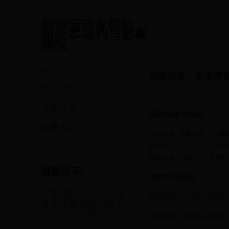
网游活动专题站 -
新版本福利与赛事
播报
首页
完美城市：未来都
热门推荐
赛事专区
·
2025-04-15 12:
版本速递
活动主题与目标
赛事专区
欢迎参加"完美城市：未来
家的创造力，打造一个未来
家将在这个过程中尽情展现
最新发表
活动时间安排
《龙魂起源》2025年
报名时间：2025年4月15日-
春季龙魂觉醒庆典：
开启远古龙魂之力
比赛时间：2025年4月23日-