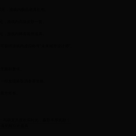
000元，游戏内极品道具礼包。
00元，游戏内高级皮肤一套。
00元，游戏内稀有装饰道具。
均可获得游戏内虚拟称号"未来城市设计师"。
动主题和要求。
，一经发现将取消参赛资格。
运营方所有。
庆典：与萌宠共度欢乐时光，赢取丰厚奖励！
灵魂觉醒狂欢盛典