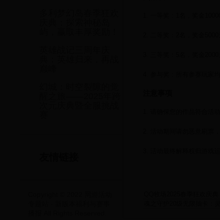
多利梦幻岛春季狂欢
1. 一等奖：1名，奖金10
庆典：探索神秘岛
屿，赢取丰厚奖励！
2. 二等奖：2名，奖金50
英雄战记三周年庆
3. 三等奖：5名，奖金20
典：英雄归来，再战
巅峰
4. 参与奖：所有参赛玩家
幻城：时空裂隙的觉
注意事项
醒之旅——2025年跨
次元庆典暨全服挑战
1. 请确保您的作品符合活
赛
2. 活动期间请勿恶意刷票
3. 活动最终解释权归游戏
友情链接
Copyright © 2022 网游活动
QQ牧场2025春季狂欢
专题站 - 新版本福利与赛事
魂之守护20级无限抽卡：
播报 All Rights Reserved.